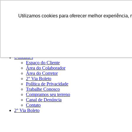
Ir para o conteúdo
Utilizamos cookies para oferecer melhor experiência, 
Home
Institucional
Sobre a Jotanunes
Depoimentos
Empreendimentos
Blog
Cidades em Atuação
Utilidades
Espaço do Cliente
Área do Colaborador
Área do Corretor
2° Via Boleto
Política de Privacidade
Trabalhe Conosco
Compramos seu terreno
Canal de Denúncia
Contato
2° Via Boleto