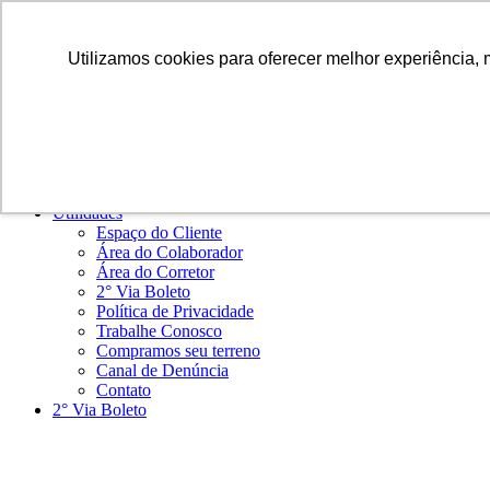
Ir para o conteúdo
Utilizamos cookies para oferecer melhor experiência, 
Home
Institucional
Sobre a Jotanunes
Depoimentos
Empreendimentos
Blog
Cidades em Atuação
Utilidades
Espaço do Cliente
Área do Colaborador
Área do Corretor
2° Via Boleto
Política de Privacidade
Trabalhe Conosco
Compramos seu terreno
Canal de Denúncia
Contato
2° Via Boleto